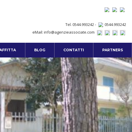
Tel. 0544.993242 -
0544.993242
eMail:
info@agenzieassociate.com
 AFFITTA
BLOG
CONTATTI
PARTNERS