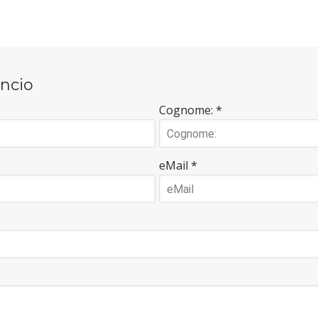
uncio
Cognome: *
eMail *