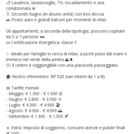
🛁 Lavatrice, lavastoviglie, TV, riscaldamento e aria
condizionata ❄️
🚿 Secondo bagno (in alcune unità) con box doccia
🚗 Posto auto e grandi balconi per momenti di relax
Gli appartamenti, a seconda della tipologia, possono ospitare
da 5 a 7 persone 🛏️.
📜 Certificazione Energetica: classe F.
✨ Ideale per famiglie in cerca di relax, a pochi passi dal mare e
immersi nel verde della pineta 🌊🌲.
🚶‍♂️ Il centro è raggiungibile con una piacevole passeggiata.
🏠 Nostro riferimento: Rif 520 (vari interni da 1 a 8).
📅 Tariffe mensili:
- Maggio: € 1.300 - € 1.500 🌼
- Giugno: € 2.800 - € 3.500 🌞
- Luglio: € 4.300 - € 4.900 🏖️
- Agosto: € 4.300 - € 4.900 🌅
- Settembre: € 1.300 - € 1.500 🍂
🔹 Extra: Imposta di soggiorno, consumi utenze e pulizie finali
(€ 100).